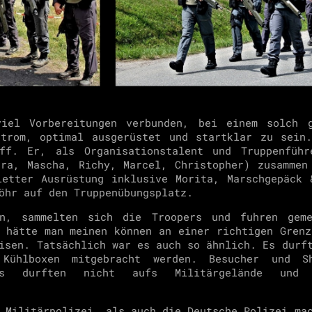
iel Vorbereitungen verbunden, bei einem solch 
strom, optimal ausgerüstet und startklar zu sein
ff. Er, als Organisationstalent und Truppenführ
dra, Mascha, Richy, Marcel, Christopher) zusammen
letter Ausrüstung inklusive Morita, Marschgepäck 
öhr auf den Truppenübungsplatz.
en, sammelten sich die Troopers und fuhren geme
h hätte man meinen können an einer richtigen Grenz
isen. Tatsächlich war es auch so ähnlich. Es durf
 Kühlboxen mitgebracht werden. Besucher und S
epass durften nicht aufs Militärgelände und
 Militärpolizei, als auch die Deutsche Polizei ma