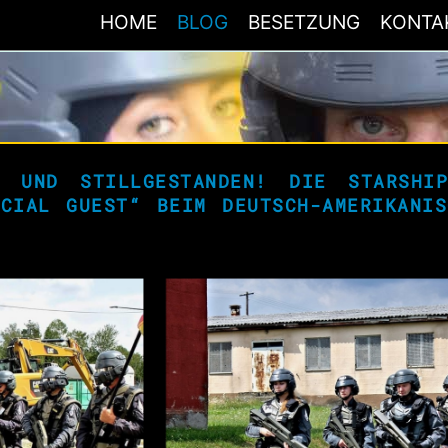
HOME
BLOG
BESETZUNG
KONTA
 UND STILLGESTANDEN!
DIE
STARSHI
ECIAL GUEST“
BEIM
DEUTSCH-AMERIKANI